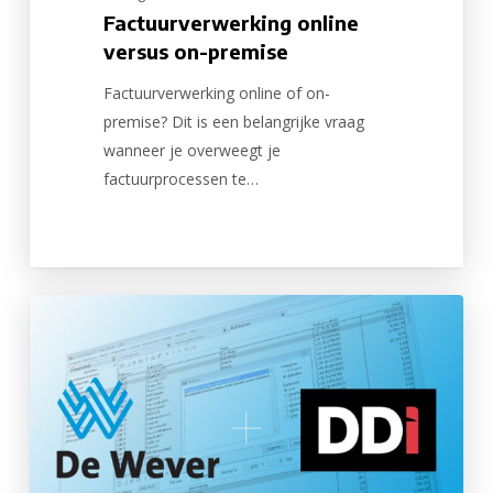
Factuurverwerking online
versus on-premise
Factuurverwerking online of on-
premise? Dit is een belangrijke vraag
wanneer je overweegt je
factuurprocessen te…
De
Wever
verwerkt
(UBL)
facturen
met
eInvoiceConnect