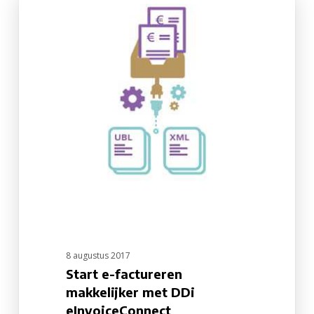
Start
e-
factureren
makkelijker
met
DDi
eInvoiceConnect
8 augustus 2017
Start e-factureren
makkelijker met DDi
eInvoiceConnect