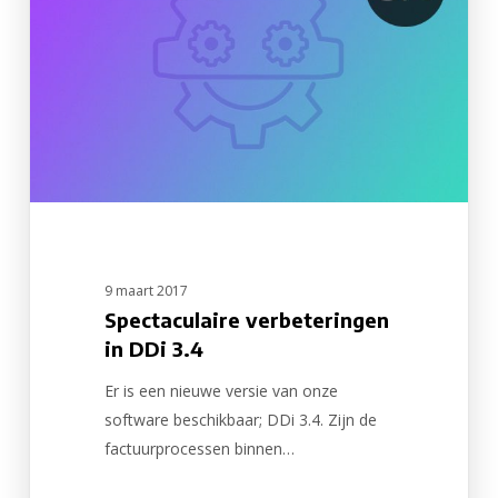
DDi
3.4
9 maart 2017
Spectaculaire verbeteringen
in DDi 3.4
Er is een nieuwe versie van onze
software beschikbaar; DDi 3.4. Zijn de
factuurprocessen binnen…