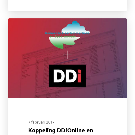
Koppeling
DDiOnline
en
Procura
bij
Gemeente
Haarlemmerliede
7 februari 2017
Koppeling DDiOnline en