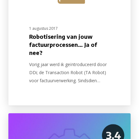
1 augustus 2017
Robotisering van jouw
factuurprocessen… Ja of
nee?
Vorig jaar werd ik geïntroduceerd door
DDi; de Transaction Robot (TA Robot)
voor factuurverwerking. Sindsdien…
Spectaculaire
verbeteringen
in