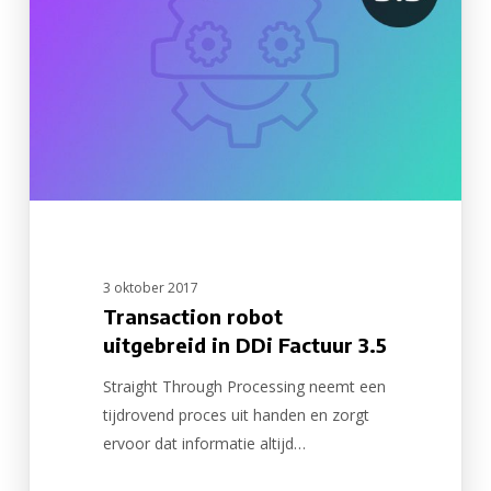
in
DDi
Factuur
3.5
3 oktober 2017
Transaction robot
uitgebreid in DDi Factuur 3.5
Straight Through Processing neemt een
tijdrovend proces uit handen en zorgt
ervoor dat informatie altijd…