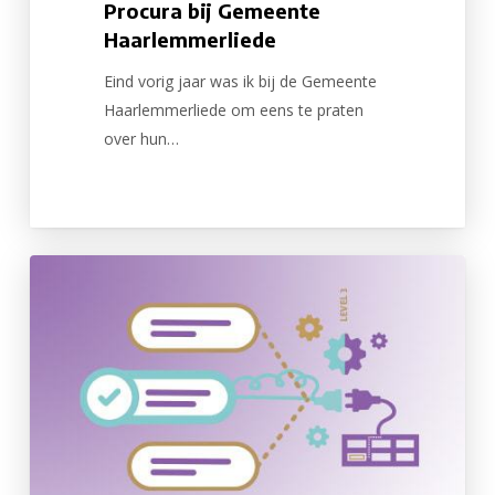
Procura bij Gemeente
Haarlemmerliede
Eind vorig jaar was ik bij de Gemeente
Haarlemmerliede om eens te praten
over hun…
Interface
met
jouw
ERP
systeem
zorgt
voor
snelle