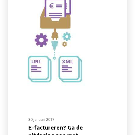
de
uitdaging
aan
met
eInvoiceConnect!
30 januari 2017
E-factureren? Ga de