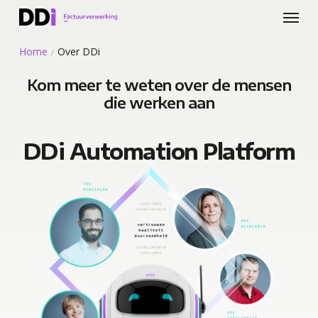
Menu
Skip
to
main
Home
Over DDi
/
content
Kom meer te weten over de mensen
die werken aan
DDi Automation Platform