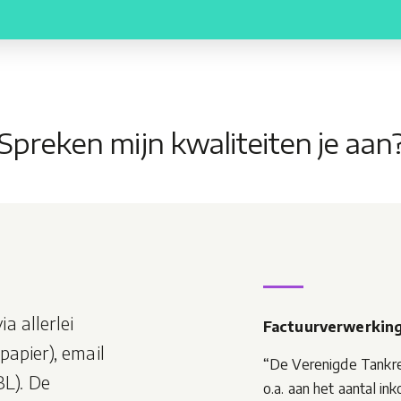
Spreken mijn kwaliteiten je aan
 allerlei
Factuurverwerking
apier), email
“De Verenigde Tankre
BL). De
o.a. aan het aantal i