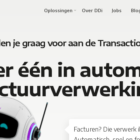
Oplossingen
Over DDi
Jobs
Blo
len je graag voor aan de Transacti
 één in autom
actuurverwerki
Facturen? Die verwerk ik
Automatisch, snel en fo