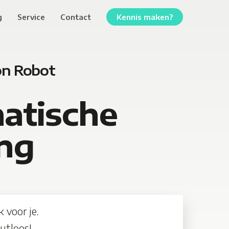
g
Service
Contact
Kennis maken?
on Robot
atische
ng
 voor je.
utloos!