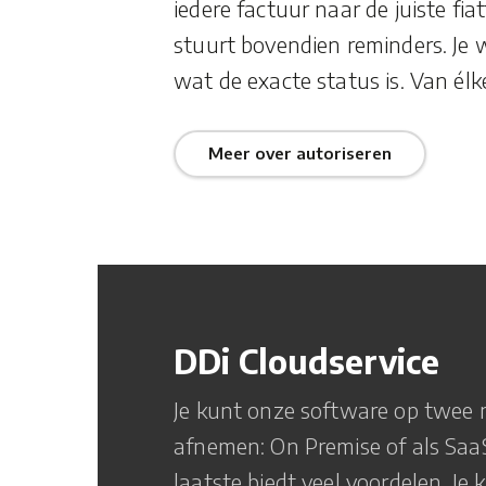
iedere factuur naar de juiste fia
stuurt bovendien reminders. Je 
wat de exacte status is. Van élk
Meer over autoriseren
DDi Cloudservice
Je kunt onze software op twee
afnemen: On Premise of als SaaS
laatste biedt veel voordelen. Je 