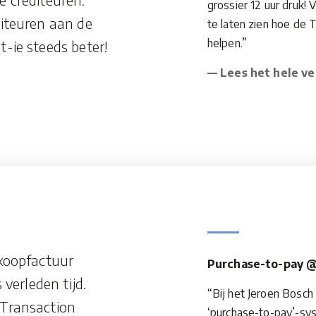
grossier 12 uur druk
iteuren aan de
te laten zien hoe de 
helpen.”
-ie steeds beter!
— Lees het hele ve
koopfactuur
Purchase-to-pay @
verleden tijd.
“Bij het Jeroen Bosc
 Transaction
‘purchase-to-pay’-sy