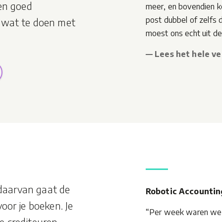
en goed
meer, en bovendien k
post dubbel of zelfs 
 wat te doen met
moest ons echt uit de
— Lees het hele ve
s daarvan gaat de
Robotic Accountin
oor je boeken. Je
“Per week waren we a
 crediteuren.