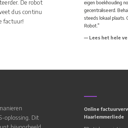
tteerder. De robot
eigen boekhouding no
gecentraliseerd. Beha
weet dus continu
steeds lokaal plaats.
e factuur!
Robot.”
— Lees het hele ve
 manieren
Online factuurve
-oplossing. Dit
Haarlemmerliede
kunt bijvoorbeeld