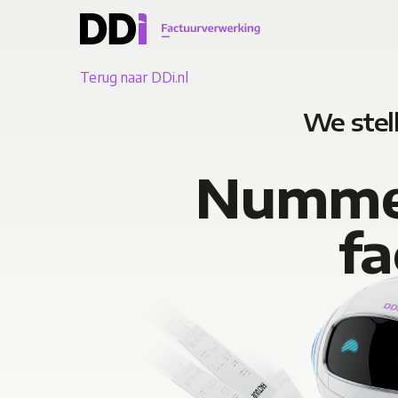
Skip
to
main
Terug naar DDi.nl
content
We stel
Nummer
f